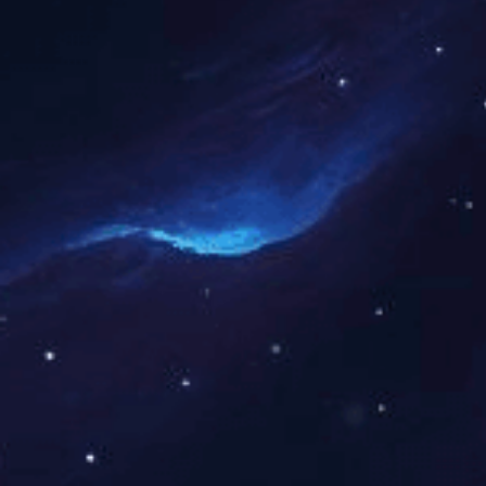
概念：所谓产业规划，是指综合运用各种理论分析工具，从当地
业链、空间布局、经济社会环境影响、实施方案等做出一年以上
半岛电竞（中国）
发布日期：2018-11-26
点击：1778
半岛电竞（中国） - 背景 能源是制约我国经济社会可持续、
耗，提高能源利用效率。固定资产投资项目在社会建设和经济发
一项节能管
半岛电竞（中国）方法
发布日期：2018-11-26
点击：1796
1. 政策导向判断法。根据北京市的能源发展政策及相关规划，
行的节能标准和规范进行分析与评价，特别是强制性标准、规范