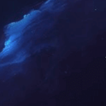
产业政策分析3、行业准入分析三
括。包括拟建项目的建设背
产业政策和行业准入分析一、