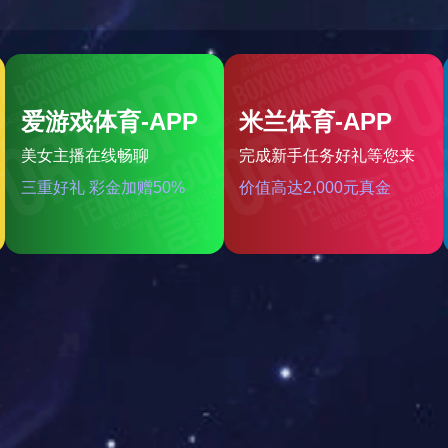
电子信息产业集群发展规划》完成专家评审。
业集群发展规划》完成专家评审。
能源产业集群发展规划》完成专家评审。