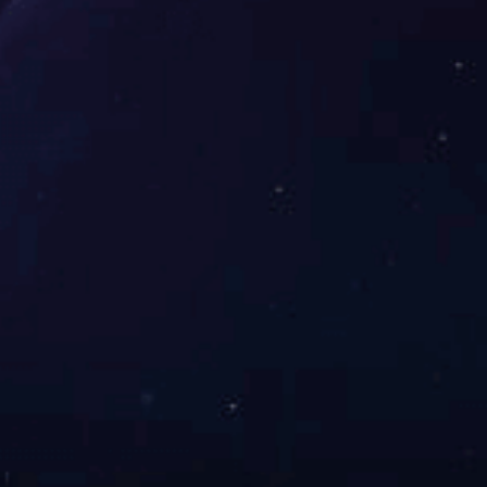
 178，总页数： 18 ,一页10条
首页
上一页
1
...
17
18
下一页
反馈
留言