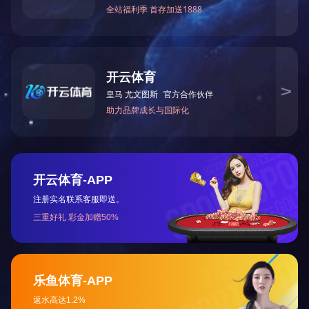
总条数： 
服务热线
0791—88506035
企业概况
新闻中心
半岛电竞（中国）
信息反馈
公司简介
新闻资讯
联系方式
在线留言
成功案例
资质荣誉
人才招聘