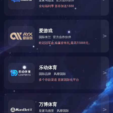
平台申报类项目