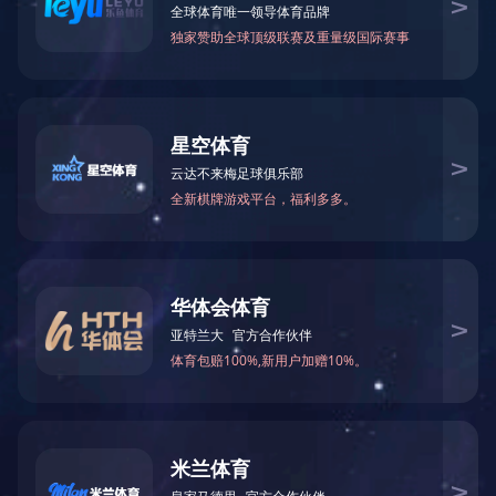
成功案例
可行性研究报告
平台申报类项目
半岛电竞（中国）
社会稳定风险
产业基地发展规划
生态文明
园区循环化改造
扩区调区
政策咨询