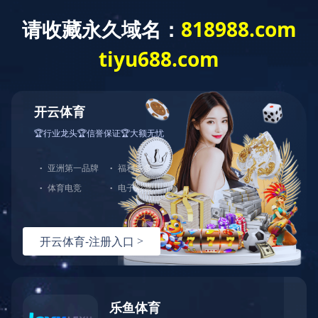
网站首页
关于我们
成功案例